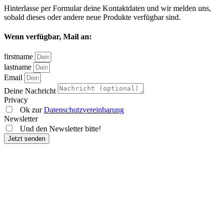
Hinterlasse per Formular deine Kontaktdaten und wir melden uns,
sobald dieses oder andere neue Produkte verfügbar sind.
Wenn verfügbar, Mail an:
firstname
lastname
Email
Deine Nachricht
Privacy
Ok zur
Datenschutzvereinbarung
Cashewmus
Guaverola
Banacuja
Hoodie
Newsletter
Und den Newsletter bitte!
€
€
€
€
89,00
8,00
1,99
2,79
Jetzt senden