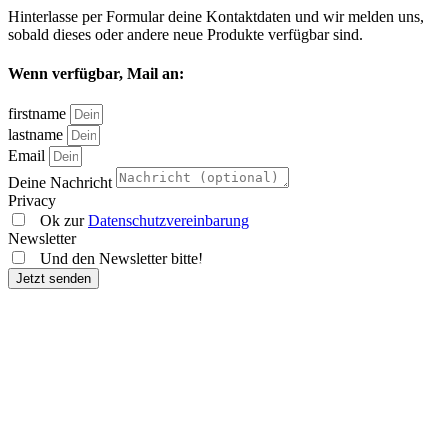
Hinterlasse per Formular deine Kontaktdaten und wir melden uns,
sobald dieses oder andere neue Produkte verfügbar sind.
Wenn verfügbar, Mail an:
firstname
lastname
Email
Deine Nachricht
Privacy
Ok zur
Datenschutzvereinbarung
Cashewmus
Guaverola
Banacuja
Hoodie
Newsletter
Und den Newsletter bitte!
€
€
€
€
89,00
8,00
1,99
2,79
Jetzt senden