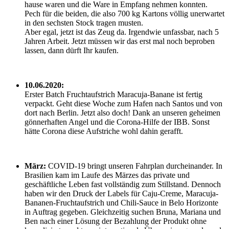
hause waren und die Ware in Empfang nehmen konnten.
Pech für die beiden, die also 700 kg Kartons völlig unerwartet
in den sechsten Stock tragen musten.
Aber egal, jetzt ist das Zeug da. Irgendwie unfassbar, nach 5
Jahren Arbeit. Jetzt müssen wir das erst mal noch beproben
lassen, dann dürft Ihr kaufen.
10.06.2020:
Erster Batch Fruchtaufstrich Maracuja-Banane ist fertig
verpackt. Geht diese Woche zum Hafen nach Santos und von
dort nach Berlin. Jetzt also doch! Dank an unseren geheimen
gönnerhaften Angel und die Corona-Hilfe der IBB. Sonst
hätte Corona diese Aufstriche wohl dahin gerafft.
März:
COVID-19 bringt unseren Fahrplan durcheinander. In
Brasilien kam im Laufe des Märzes das private und
geschäftliche Leben fast vollständig zum Stillstand. Dennoch
haben wir den Druck der Labels für Caju-Creme, Maracuja-
Bananen-Fruchtaufstrich und Chili-Sauce in Belo Horizonte
in Auftrag gegeben. Gleichzeitig suchen Bruna, Mariana und
Ben nach einer Lösung der Bezahlung der Produkt ohne