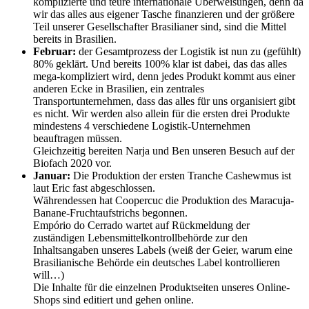
komplizierte und teure internationale Überweisungen, denn da
wir das alles aus eigener Tasche finanzieren und der größere
Teil unserer Gesellschafter Brasilianer sind, sind die Mittel
bereits in Brasilien.
Februar:
der Gesamtprozess der Logistik ist nun zu (gefühlt)
80% geklärt. Und bereits 100% klar ist dabei, das das alles
mega-kompliziert wird, denn jedes Produkt kommt aus einer
anderen Ecke in Brasilien, ein zentrales
Transportunternehmen, dass das alles für uns organisiert gibt
es nicht. Wir werden also allein für die ersten drei Produkte
mindestens 4 verschiedene Logistik-Unternehmen
beauftragen müssen.
Gleichzeitig bereiten Narja und Ben unseren Besuch auf der
Biofach 2020 vor.
Januar:
Die Produktion der ersten Tranche Cashewmus ist
laut Eric fast abgeschlossen.
Währendessen hat Coopercuc die Produktion des Maracuja-
Banane-Fruchtaufstrichs begonnen.
Empório do Cerrado wartet auf Rückmeldung der
zuständigen Lebensmittelkontrollbehörde zur den
Inhaltsangaben unseres Labels (weiß der Geier, warum eine
Brasilianische Behörde ein deutsches Label kontrollieren
will…)
Die Inhalte für die einzelnen Produktseiten unseres Online-
Shops sind editiert und gehen online.