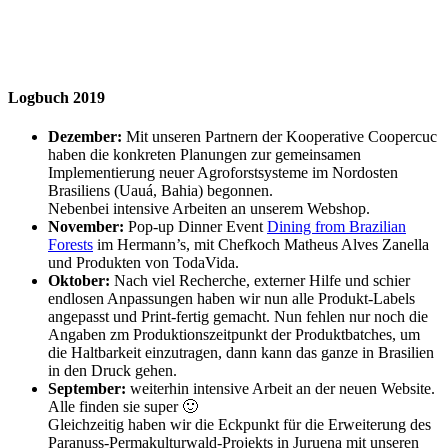
Logbuch 2019
Dezember:
Mit unseren Partnern der Kooperative Coopercuc
haben die konkreten Planungen zur gemeinsamen
Implementierung neuer Agroforstsysteme im Nordosten
Brasiliens (Uauá, Bahia) begonnen.
Nebenbei intensive Arbeiten an unserem Webshop.
November:
Pop-up Dinner Event
Dining from Brazilian
Forests
im Hermann’s, mit Chefkoch Matheus Alves Zanella
und Produkten von TodaVida.
Oktober:
Nach viel Recherche, externer Hilfe und schier
endlosen Anpassungen haben wir nun alle Produkt-Labels
angepasst und Print-fertig gemacht. Nun fehlen nur noch die
Angaben zm Produktionszeitpunkt der Produktbatches, um
die Haltbarkeit einzutragen, dann kann das ganze in Brasilien
in den Druck gehen.
September:
weiterhin intensive Arbeit an der neuen Website.
Alle finden sie super 🙂
Gleichzeitig haben wir die Eckpunkt für die Erweiterung des
Paranuss-Permakulturwald-Projekts in Juruena mit unseren