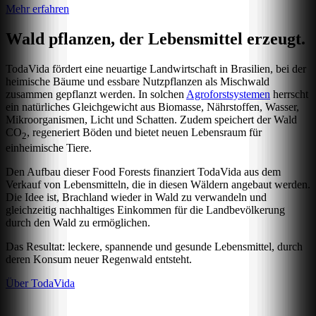
Mehr erfahren
Wald pflanzen, der Lebensmittel erzeugt.
TodaVida fördert eine neuartige Landwirtschaft in Brasilien, bei der
heimische Bäume und essbare Nutzpflanzen als Mischwald
zusammen gepflanzt werden. In solchen
Agroforstsystemen
herrscht
ein natürliches Gleichgewicht aus Biomasse, Nährstoffen, Wasser,
Mikroorganismen, Licht und Schatten. Zudem speichert der Wald
CO
, regeneriert Böden und bietet neuen Lebensraum für
2
einheimische Tiere.
Den Aufbau dieser Food Forests finanziert TodaVida aus dem
Verkauf von Lebensmitteln, die in diesen Wäldern angebaut werden.
Die Idee ist, Brachland wieder in Wald zu verwandeln und
gleichzeitig nachhaltiges Einkommen für die Landbevölkerung
durch den Wald zu ermöglichen.
Das Resultat: leckere, spannende und gesunde Lebensmittel, durch
deren Konsum neuer Regenwald entsteht.
Über TodaVida